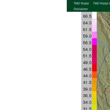
TMD Radar
TMD Radar 
Disclaimer