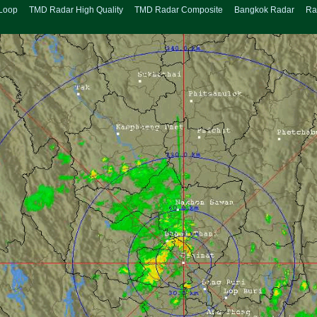
Loop
TMD Radar High Quality
TMD Radar Composite
Bangkok Radar
Ra