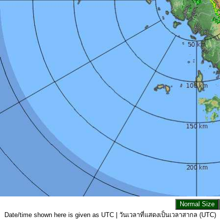
Date/time shown here is given as UTC | วันเวลาที่แสดงเป็นเวลาสากล (UTC)