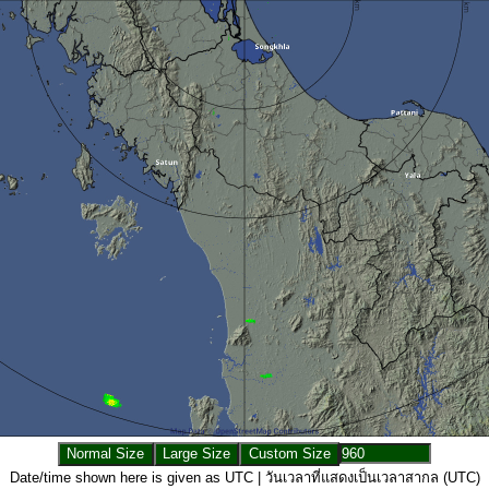
Date/time shown here is given as UTC | วันเวลาที่แสดงเป็นเวลาสากล (UTC)