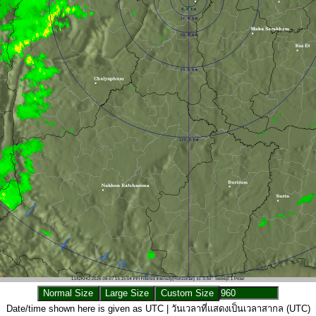
Date/time shown here is given as UTC | วันเวลาที่แสดงเป็นเวลาสากล (UTC)